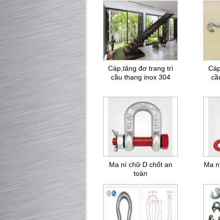
Cáp,tăng đơ trang trì
Cáp
cầu thang inox 304
cầ
Ma ní chữ D chốt an
Ma n
toàn