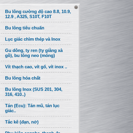
Bu lông cường độ cao 8.8, 10.9,
12.9 , A325, S10T, F10T
Bu lông tiêu chuẩn
Lục giác chìm thép và Inox
Gu dông, ty ren (ty giằng xà
gồ), bu lông neo (móng)
Vít thạch cao, vít gổ, vít inox ..
Bu lông hóa chất
Bu lông Inox (SUS 201, 304,
316, 410..)
Tán (Ecu): Tán mũ, tán lục
giác..
Tắc kê (đạn, nở)