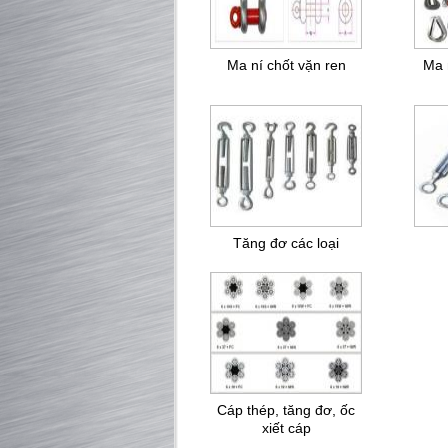
Ma ní chốt vặn ren
Ma 
Tăng đơ các loại
Cáp thép, tăng đơ, ốc
xiết cáp