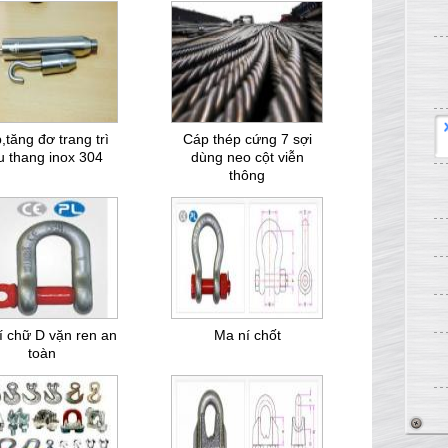
,tăng đơ trang trì
Cáp thép cứng 7 sợi
u thang inox 304
dùng neo cột viễn
thông
í chữ D vặn ren an
Ma ní chốt
toàn