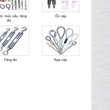
ní, móc cẩu, tăng
Ốc cáp
đơ ..
Tăng đơ
Kẹp cáp