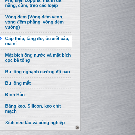
Phụ kiện coppha, thanh đa
năng, cùm, treo các loạip
Vòng đệm (Vòng đệm vênh,
vòng đệm phẳng, vòng đệm
vuông)
Cáp thép, tăng đơ, ốc xiết cáp,
ma ní
Mặt bích ống nước và mặt bích
cọc bê tông
Bu lông nghạnh cường độ cao
Bu lông mắt
Đinh Hàn
Băng keo, Silicon, keo chít
mạch
Xích neo tàu và công nghiệp