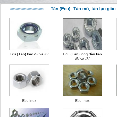
Tán (Ecu): Tán mũ, tán lục giác.
Ecu (Tán) keo /5/ và /8/
Ecu (Tán) long đền liền
/5/ và /8/
Ecu inox
Ecu Inox