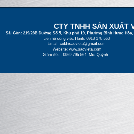
CT
Y TNHH SẢN XUẤT 
Sài Gòn:
219/28B Đường Số 5, Khu phố 19, Phường Bình Hưng Hòa,
Liên hệ công việc Hạnh: 0918 178 563
Email: cokhisaovieta@gmail.com
Website: www.saovieta.com
Giám đốc : 0969 795 564 Mrs Quỳnh