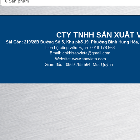
6
Sản phẩm
CT
Y TNHH SẢN XUẤT 
Sài Gòn:
219/28B Đường Số 5, Khu phố 19, Phường Bình Hưng Hòa,
Liên hệ công việc Hạnh: 0918 178 563
Email: cokhisaovieta@gmail.com
Website: www.saovieta.com
Giám đốc : 0969 795 564 Mrs Quỳnh