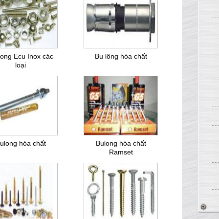
long Ecu Inox các
Bu lông hóa chất
loại
ulong hóa chất
Bulong hóa chất
Ramset