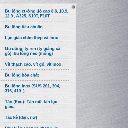
Bu lông cường độ cao 8.8, 10.9,
12.9 , A325, S10T, F10T
Bu lông tiêu chuẩn
Lục giác chìm thép và Inox
Gu dông, ty ren (ty giằng xà
gồ), bu lông neo (móng)
Vít thạch cao, vít gổ, vít inox ..
Bu lông hóa chất
Bu lông Inox (SUS 201, 304,
316, 410..)
Tán (Ecu): Tán mũ, tán lục
giác..
Tắc kê (đạn, nở)