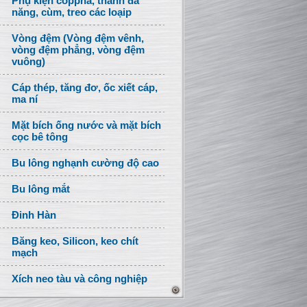
Phụ kiện coppha, thanh đa
năng, cùm, treo các loạip
Vòng đệm (Vòng đệm vênh,
vòng đệm phẳng, vòng đệm
vuông)
Cáp thép, tăng đơ, ốc xiết cáp,
ma ní
Mặt bích ống nước và mặt bích
cọc bê tông
Bu lông nghạnh cường độ cao
Bu lông mắt
Đinh Hàn
Băng keo, Silicon, keo chít
mạch
Xích neo tàu và công nghiệp