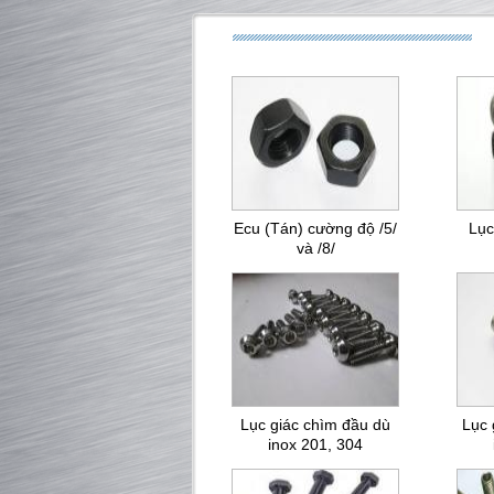
Ecu (Tán) cường độ /5/
Lục
và /8/
Lục giác chìm đầu dù
Lục 
inox 201, 304