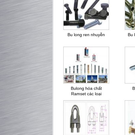
Bu long ren nhuyễn
Bu 
Bulong hóa chất
B
Ramset các loại