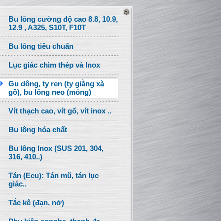
Bu lông cường độ cao 8.8, 10.9,
12.9 , A325, S10T, F10T
Bu lông tiêu chuẩn
Lục giác chìm thép và Inox
Gu dông, ty ren (ty giằng xà
gồ), bu lông neo (móng)
Vít thạch cao, vít gổ, vít inox ..
Bu lông hóa chất
Bu lông Inox (SUS 201, 304,
316, 410..)
Tán (Ecu): Tán mũ, tán lục
giác..
Tắc kê (đạn, nở)