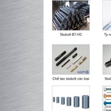
Stubolt B7-H2
Ty r
Chế tạo stubolt các loại
Stu