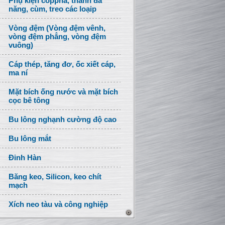
Phụ kiện coppha, thanh đa
năng, cùm, treo các loạip
Vòng đệm (Vòng đệm vênh,
vòng đệm phẳng, vòng đệm
vuông)
Cáp thép, tăng đơ, ốc xiết cáp,
ma ní
Mặt bích ống nước và mặt bích
cọc bê tông
Bu lông nghạnh cường độ cao
Bu lông mắt
Đinh Hàn
Băng keo, Silicon, keo chít
mạch
Xích neo tàu và công nghiệp