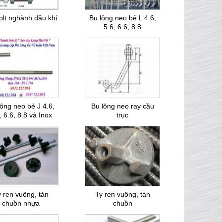
olt nghành dầu khí
Bu lông neo bẻ L 4.6,
5.6, 6.6, 8.8
lông neo bẻ J 4.6,
Bu lông neo ray cầu
, 6.6, 8.8 và Inox
trục
 ren vuông, tán
Ty ren vuông, tán
chuồn nhựa
chuồn