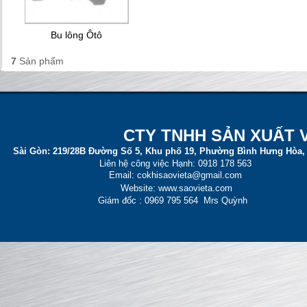
Bu lông Ôtô
7
Sản phẩm
CT
Y TNHH SẢN XUẤT 
Sài Gòn:
219/28B Đường Số 5, Khu phố 19, Phường Bình Hưng Hòa,
Liên hệ công việc Hạnh: 0918 178 563
Email: cokhisaovieta@gmail.com
Website: www.saovieta.com
Giám đốc : 0969 795 564 Mrs Quỳnh